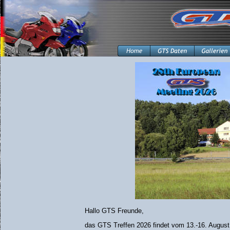
Aktuelles
Die Location für das Treffen und die Übernachtung ist das
Hotel Klosterbräustuben
Blumenstraße 19
Hallo GTS Freunde,
77736 Zell am Harmersbach
das GTS Treffen 2026 findet vom 13.-16. August 
+49 7835 7840
Tel.: 