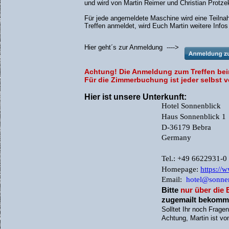
und wird von Martin Reimer und Christian Protzek
Email: info@klosterbraeustuben
Homepage: http://www.klosterbraeust
Für jede angemeldete Maschine wird eine Teiln
Treffen anmeldet, wird Euch Martin weitere Infos
Hier geht´s zur Anmeldung  ---->
Achtung! Die Anmeldung zum Treffen bei
Für die Zimmerbuchung ist jeder selbst v
Hier ist unsere Unterkunft:
Hotel Sonnenblick
Haus Sonnenblick 1
D-36179 Bebra
Germany
Tel.: +49 6622931-0
Homepage: 
https://
Email:
hotel@sonne
Bitte 
nur über die
zugemailt bekomm
Solltet Ihr noch Frage
Achtung, Martin ist vom