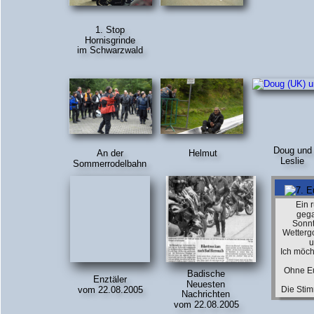
1. Stop
Hornisgrinde
im Schwarzwald
Doug und
An der 
Helmut
Leslie
Sommerrodelbahn
Ein 
gega
Sonnt
Wetterg
u
Ich möch
Ohne Eu
Badische
Enztäler 
Neuesten 
vom 22.08.2005
Die Sti
Nachrichten
vom 22.08.2005